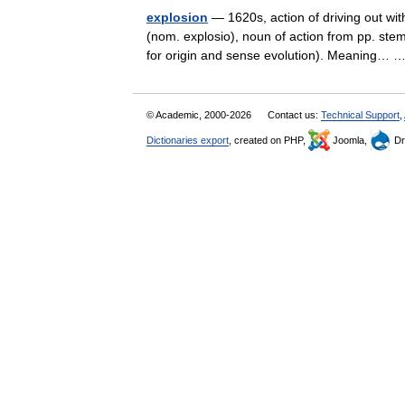
explosion
— 1620s, action of driving out wit
(nom. explosio), noun of action from pp. ste
for origin and sense evolution). Meaning…
© Academic, 2000-2026
Contact us:
Technical Support
,
Dictionaries export
, created on PHP,
Joomla,
Dr