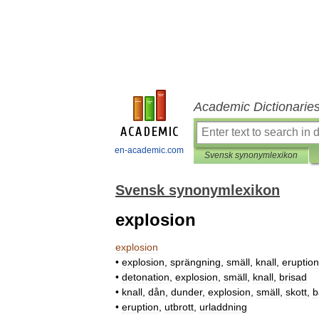
Academic Dictionarie
en-academic.com
Svensk synonymlexikon
Svensk synonymlexikon
explosion
explosion
•
explosion
,
sprängning
,
smäll
,
knall
,
eruption
•
detonation
,
explosion
,
smäll
,
knall
,
brisad
•
knall
,
dån
,
dunder
,
explosion
,
smäll
,
skott
,
b
•
eruption
,
utbrott
,
urladdning