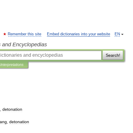
Remember this site
Embed dictionaries into your website
EN
s and Encyclopedias
Search!
Interpretations
,
detonation
ang
,
detonation