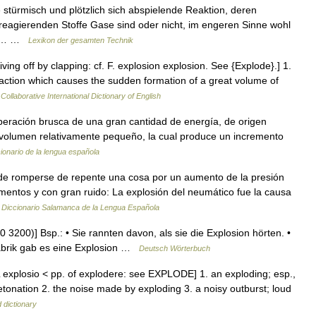
stürmisch und plötzlich sich abspielende Reaktion, deren
e reagierenden Stoffe Gase sind oder nicht, im engeren Sinne wohl
hen… …
Lexikon der gesamten Technik
iving off by clapping: cf. F. explosion explosion. See {Explode}.] 1.
 action which causes the sudden formation of a great volume of
Collaborative International Dictionary of English
 Liberación brusca de una gran cantidad de energía, de origen
 volumen relativamente pequeño, la cual produce un incremento
ionario de la lengua española
de romperse de repente una cosa por un aumento de la presión
gmentos y con gran ruido: La explosión del neumático fue la causa
…
Diccionario Salamanca de la Lengua Española
3200)] Bsp.: • Sie rannten davon, als sie die Explosion hörten. •
Fabrik gab es eine Explosion …
Deutsch Wörterbuch
L explosio < pp. of explodere: see EXPLODE] 1. an exploding; esp.,
detonation 2. the noise made by exploding 3. a noisy outburst; loud
 dictionary