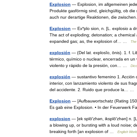
Explosion
— Explosion, im allgemeinen jede 
Produkte gasförmig sind, gleichgültig, ob di
auch nur derartige Reaktionen, die zwisc
Explosion
— Ex*plo sion, n. [L. explosio a dr
The act of exploding; detonation; a chemical
expanded gas; as, the explosion of… …
The 
explosión
— (Del lat. explosĭo, ōnis). 1. f.
térmico, químico o nuclear, encerrada en un
violento y rápido de la presión, con… …
Dicc
explosión
— sustantivo femenino 1. Acción 
interior, con lanzamiento violento de sus fra
del accidente. 2. Ruido que produce la… 
Explosion
— [Aufbauwortschatz (Rating 1500 
Es gab eine Explosion. • In der Feuerwerk 
explosion
— [ek splō′zhən, iksplō′zhən] n. [
a blowing up, or bursting with a loud noise; 
breaking forth [an explosion of …
English World