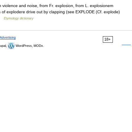
h violence and noise, from Fr. explosion, from L. explosionem
m of explodere drive out by clapping (see EXPLODE (Cf. explode)
 …
Etymology dictionary
Advertising
18+
upal,
WordPress, MODx.