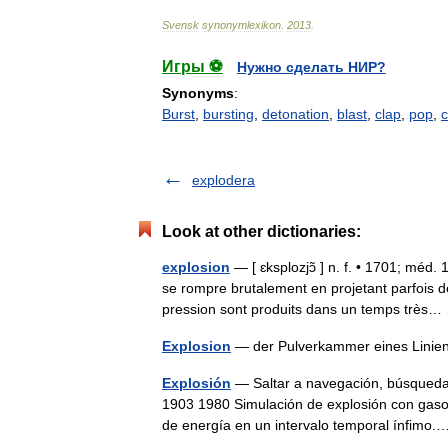
Svensk
synonymlexikon
.
2013
.
Игры ⚽
Нужно сделать НИР?
Synonyms
:
Burst
,
bursting
,
detonation
,
blast
,
clap
,
pop
,
c
explodera
Look at other dictionaries:
explosion
— [ ɛksplozjɔ̃ ] n. f. • 1701; méd. 
se rompre brutalement en projetant parfois
pression sont produits dans un temps trè
Explosion
— der Pulverkammer eines Linie
Explosión
— Saltar a navegación, búsqueda 
1903 1980 Simulación de explosión con gasol
de energía en un intervalo temporal ínfim