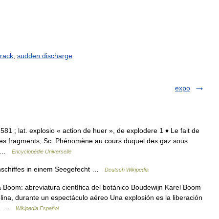
rack
,
sudden discharge
expo
1581 ; lat. explosio « action de huer », de explodere 1 ♦ Le fait de
 des fragments; Sc. Phénomène au cours duquel des gaz sous
s… …
Encyclopédie Universelle
nschiffes in einem Seegefecht …
Deutsch Wikipedia
Boom: abreviatura científica del botánico Boudewijn Karel Boom
ina, durante un espectáculo aéreo Una explosión es la liberación
o.… …
Wikipedia Español